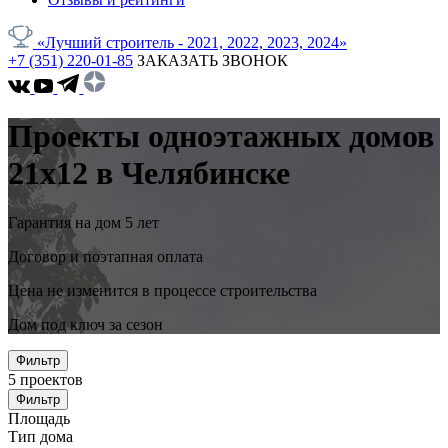
«Лучший строитель - 2021, 2022, 2023, 2024»
+7 (351) 220-01-85
ЗАКАЗАТЬ ЗВОНОК
Проекты одноэтажных домов
21x12 в Челябинске
Гарантия на дом 5 лет
Договор и поэтапная оплата
Цена не изменится в процессе строительства
Дом под ключ за сезон
Фильтр
5
проектов
Фильтр
Площадь
Тип дома