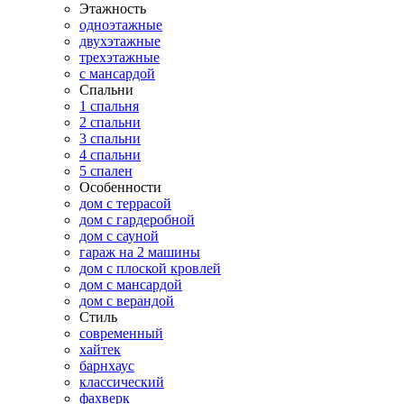
Этажность
одноэтажные
двухэтажные
трехэтажные
с мансардой
Спальни
1 спальня
2 спальни
3 спальни
4 спальни
5 спален
Особенности
дом с террасой
дом с гардеробной
дом с сауной
гараж на 2 машины
дом с плоской кровлей
дом с мансардой
дом с верандой
Стиль
современный
хайтек
барнхаус
классический
фахверк