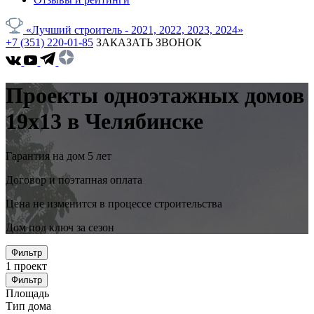
«Лучший строитель - 2021, 2022, 2023, 2024»
+7 (351) 220-01-85
ЗАКАЗАТЬ ЗВОНОК
Проекты одноэтажных домов
19x13 в Челябинске
Гарантия на дом 5 лет
Договор и поэтапная оплата
Цена не изменится в процессе строительства
Дом под ключ за сезон
Фильтр
1
проект
Фильтр
Площадь
Тип дома