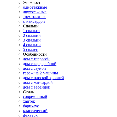
Этажность
одноэтажные
двухэтажные
трехэтажные
с мансардой
Спальни
1 спальня
2 спальни
3 спальни
4 спальни
5 спален
Особенности
дом с террасой
дом с гардеробной
дом с сауной
гараж на 2 машины
дом с плоской кровлей
дом с мансардой
дом с верандой
Стиль
современный
хайтек
барнхаус
классический
фахверк