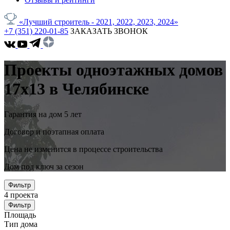
«Лучший строитель - 2021, 2022, 2023, 2024»
+7 (351) 220-01-85
ЗАКАЗАТЬ ЗВОНОК
Проекты одноэтажных домов
17x13 в Челябинске
Гарантия на дом 5 лет
Договор и поэтапная оплата
Цена не изменится в процессе строительства
Дом под ключ за сезон
Фильтр
4
проекта
Фильтр
Площадь
Тип дома