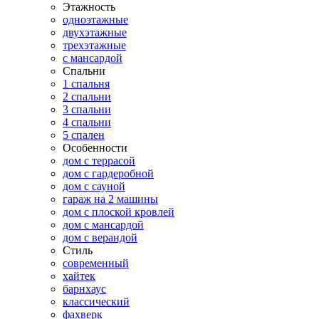
Этажность
одноэтажные
двухэтажные
трехэтажные
с мансардой
Спальни
1 спальня
2 спальни
3 спальни
4 спальни
5 спален
Особенности
дом с террасой
дом с гардеробной
дом с сауной
гараж на 2 машины
дом с плоской кровлей
дом с мансардой
дом с верандой
Стиль
современный
хайтек
барнхаус
классический
фахверк