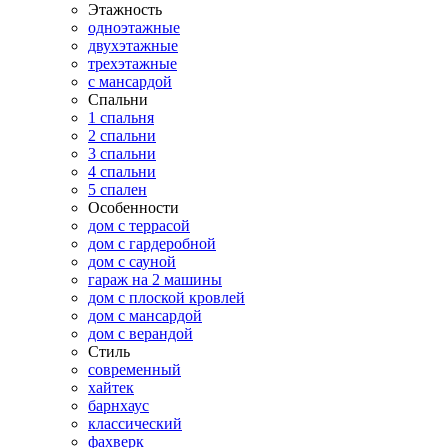
Этажность
одноэтажные
двухэтажные
трехэтажные
с мансардой
Спальни
1 спальня
2 спальни
3 спальни
4 спальни
5 спален
Особенности
дом с террасой
дом с гардеробной
дом с сауной
гараж на 2 машины
дом с плоской кровлей
дом с мансардой
дом с верандой
Стиль
современный
хайтек
барнхаус
классический
фахверк