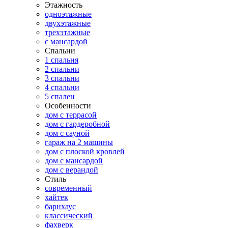
Этажность
одноэтажные
двухэтажные
трехэтажные
с мансардой
Спальни
1 спальня
2 спальни
3 спальни
4 спальни
5 спален
Особенности
дом с террасой
дом с гардеробной
дом с сауной
гараж на 2 машины
дом с плоской кровлей
дом с мансардой
дом с верандой
Стиль
современный
хайтек
барнхаус
классический
фахверк