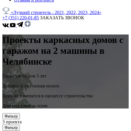
«Лучший строитель - 2021, 2022, 2023, 2024»
+7 (351) 220-01-85
ЗАКАЗАТЬ ЗВОНОК
Проекты каркасных домов с
гаражом на 2 машины в
Челябинске
Гарантия на дом 5 лет
Договор и поэтапная оплата
Цена не изменится в процессе строительства
Дом под ключ за сезон
Фильтр
3
проекта
Фильтр