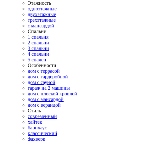
Этажность
одноэтажные
двухэтажные
трехэтажные
с мансардой
Спальни
1 спальня
2 спальни
3 спальни
4 спальни
5 спален
Особенности
дом с террасой
дом с гардеробной
дом с сауной
гараж на 2 машины
дом с плоской кровлей
дом с мансардой
дом с верандой
Стиль
современный
хайтек
барнхаус
классический
фахверк