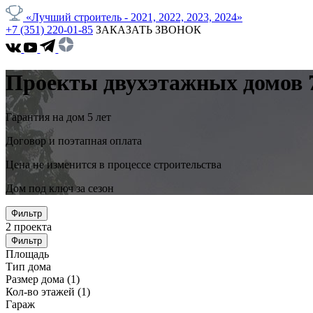
«Лучший строитель - 2021, 2022, 2023, 2024»
+7 (351) 220-01-85
ЗАКАЗАТЬ ЗВОНОК
Проекты двухэтажных домов 7
Гарантия на дом 5 лет
Договор и поэтапная оплата
Цена не изменится в процессе строительства
Дом под ключ за сезон
Фильтр
2
проекта
Фильтр
Площадь
Тип дома
Размер дома
(1)
Кол-во этажей
(1)
Гараж