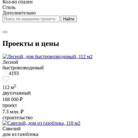
Кол-во спален
Стиль
Дополнительно
Проекты и цены
Лесной
быстровозводимый
4193
2
112 м
двухэтажный
168 000 ₽
проект
7.3
млн. ₽
строительство
Савелий
дом из газоблока