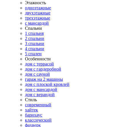
Этажность
одноэтажные
двухэтажные
трехэтажные
с мансардой
Спальни
1 спальня
2 спальни
3 спальни
4 спальни
5 спален
Особенности
дом с террасой
дом с гардеробной
дом с сауной
гараж на 2 машины
дом с плоской кровлей
дом с мансардой
дом с верандой
Стиль
современный
хайтек
барнхаус
классический
фахверк