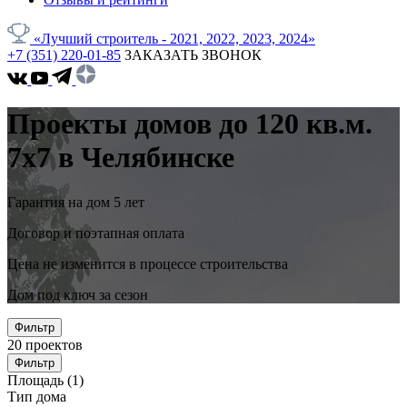
«Лучший строитель - 2021, 2022, 2023, 2024»
+7 (351) 220-01-85
ЗАКАЗАТЬ ЗВОНОК
Проекты домов до 120 кв.м.
7x7 в Челябинске
Гарантия на дом 5 лет
Договор и поэтапная оплата
Цена не изменится в процессе строительства
Дом под ключ за сезон
Фильтр
20
проектов
Фильтр
Площадь
(1)
Тип дома