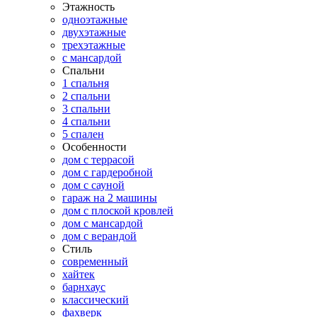
Этажность
одноэтажные
двухэтажные
трехэтажные
с мансардой
Спальни
1 спальня
2 спальни
3 спальни
4 спальни
5 спален
Особенности
дом с террасой
дом с гардеробной
дом с сауной
гараж на 2 машины
дом с плоской кровлей
дом с мансардой
дом с верандой
Стиль
современный
хайтек
барнхаус
классический
фахверк