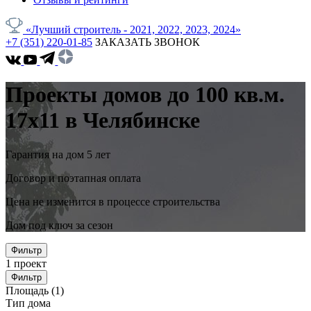
«Лучший строитель - 2021, 2022, 2023, 2024»
+7 (351) 220-01-85
ЗАКАЗАТЬ ЗВОНОК
Проекты домов до 100 кв.м.
17x11 в Челябинске
Гарантия на дом 5 лет
Договор и поэтапная оплата
Цена не изменится в процессе строительства
Дом под ключ за сезон
Фильтр
1
проект
Фильтр
Площадь
(1)
Тип дома