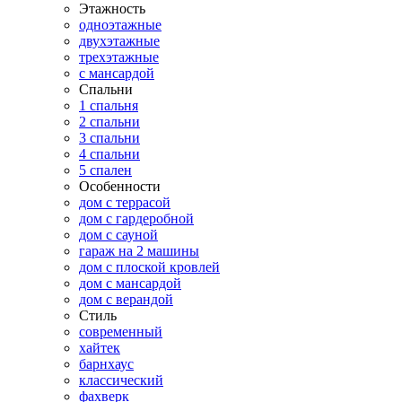
Этажность
одноэтажные
двухэтажные
трехэтажные
с мансардой
Спальни
1 спальня
2 спальни
3 спальни
4 спальни
5 спален
Особенности
дом с террасой
дом с гардеробной
дом с сауной
гараж на 2 машины
дом с плоской кровлей
дом с мансардой
дом с верандой
Стиль
современный
хайтек
барнхаус
классический
фахверк