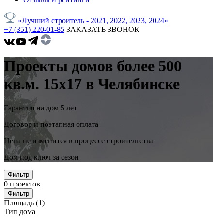
«Лучший строитель - 2021, 2022, 2023, 2024»
+7 (351) 220-01-85
ЗАКАЗАТЬ ЗВОНОК
Проекты домов более 500
кв.м. 15x17 в Челябинске
Гарантия на дом 5 лет
Договор и поэтапная оплата
Цена не изменится в процессе строительства
Дом под ключ за сезон
Фильтр
0
проектов
Фильтр
Площадь
(1)
Тип дома