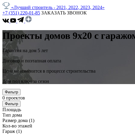
«Лучший строитель - 2021, 2022, 2023, 2024»
+7 (351) 220-01-85
ЗАКАЗАТЬ ЗВОНОК
Проекты домов 9x20 с гаражо
Гарантия на дом 5 лет
Договор и поэтапная оплата
Цена не изменится в процессе строительства
Дом под ключ за сезон
Фильтр
0
проектов
Фильтр
Площадь
Тип дома
Размер дома
(1)
Кол-во этажей
Гараж
(1)