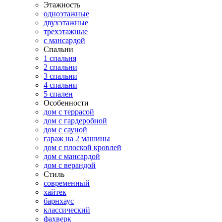
Этажность
одноэтажные
двухэтажные
трехэтажные
с мансардой
Спальни
1 спальня
2 спальни
3 спальни
4 спальни
5 спален
Особенности
дом с террасой
дом с гардеробной
дом с сауной
гараж на 2 машины
дом с плоской кровлей
дом с мансардой
дом с верандой
Стиль
современный
хайтек
барнхаус
классический
фахверк