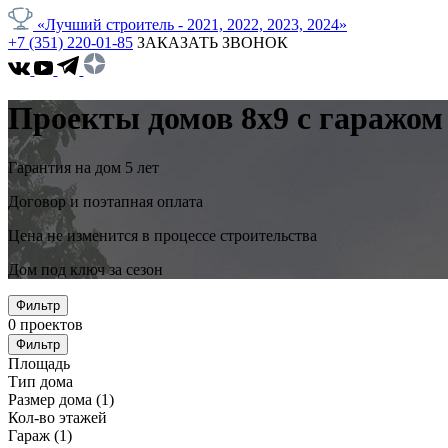
«Лучший строитель - 2021, 2022, 2023, 2024»
+7 (351) 220-01-85
ЗАКАЗАТЬ ЗВОНОК
Проекты домов 8x9 с гаражом
Гарантия на дом 5 лет
Договор и поэтапная оплата
Цена не изменится в процессе строительства
Дом под ключ за сезон
Фильтр
0
проектов
Фильтр
Площадь
Тип дома
Размер дома
(1)
Кол-во этажей
Гараж
(1)