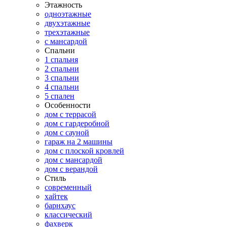
Этажность
одноэтажные
двухэтажные
трехэтажные
с мансардой
Спальни
1 спальня
2 спальни
3 спальни
4 спальни
5 спален
Особенности
дом с террасой
дом с гардеробной
дом с сауной
гараж на 2 машины
дом с плоской кровлей
дом с мансардой
дом с верандой
Стиль
современный
хайтек
барнхаус
классический
фахверк