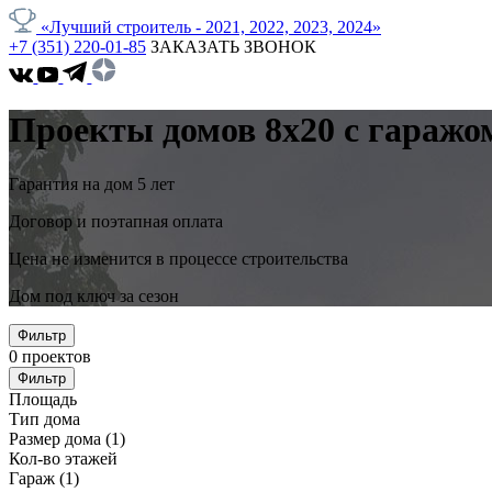
«Лучший строитель - 2021, 2022, 2023, 2024»
+7 (351) 220-01-85
ЗАКАЗАТЬ ЗВОНОК
Проекты домов 8x20 с гаражо
Гарантия на дом 5 лет
Договор и поэтапная оплата
Цена не изменится в процессе строительства
Дом под ключ за сезон
Фильтр
0
проектов
Фильтр
Площадь
Тип дома
Размер дома
(1)
Кол-во этажей
Гараж
(1)