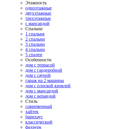
Этажность
одноэтажные
двухэтажные
трехэтажные
с мансардой
Спальни
1 спальня
2 спальни
3 спальни
4 спальни
5 спален
Особенности
дом с террасой
дом с гардеробной
дом с сауной
гараж на 2 машины
дом с плоской кровлей
дом с мансардой
дом с верандой
Стиль
современный
хайтек
барнхаус
классический
фахверк