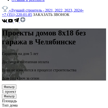
«Лучший строитель - 2021, 2022, 2023, 2024»
+7 (351) 220-01-85
ЗАКАЗАТЬ ЗВОНОК
Проекты домов 8x18 без
гаража в Челябинске
Гарантия на дом 5 лет
Договор и поэтапная оплата
Цена не изменится в процессе строительства
Дом под ключ за сезон
Фильтр
1
проект
Фильтр
Площадь
Тип дома