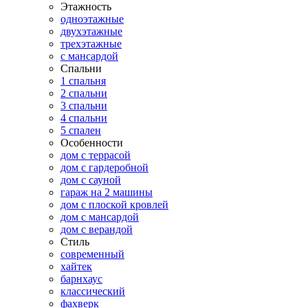
Этажность
одноэтажные
двухэтажные
трехэтажные
с мансардой
Спальни
1 спальня
2 спальни
3 спальни
4 спальни
5 спален
Особенности
дом с террасой
дом с гардеробной
дом с сауной
гараж на 2 машины
дом с плоской кровлей
дом с мансардой
дом с верандой
Стиль
современный
хайтек
барнхаус
классический
фахверк