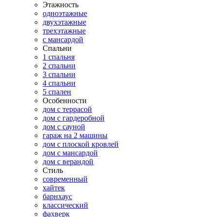
Этажность
одноэтажные
двухэтажные
трехэтажные
с мансардой
Спальни
1 спальня
2 спальни
3 спальни
4 спальни
5 спален
Особенности
дом с террасой
дом с гардеробной
дом с сауной
гараж на 2 машины
дом с плоской кровлей
дом с мансардой
дом с верандой
Стиль
современный
хайтек
барнхаус
классический
фахверк