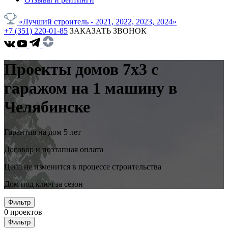
«Лучший строитель - 2021, 2022, 2023, 2024»
+7 (351) 220-01-85
ЗАКАЗАТЬ ЗВОНОК
Проекты домов 7x3 с
гаражом на 1 машину в
Челябинске
Гарантия на дом 5 лет
Договор и поэтапная оплата
Цена не изменится в процессе строительства
Дом под ключ за сезон
Фильтр
0
проектов
Фильтр