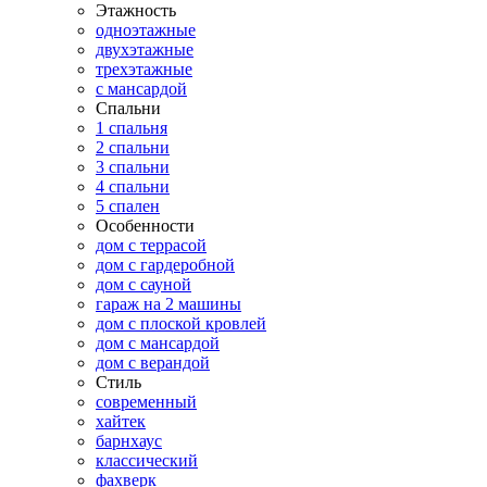
Этажность
одноэтажные
двухэтажные
трехэтажные
с мансардой
Спальни
1 спальня
2 спальни
3 спальни
4 спальни
5 спален
Особенности
дом с террасой
дом с гардеробной
дом с сауной
гараж на 2 машины
дом с плоской кровлей
дом с мансардой
дом с верандой
Стиль
современный
хайтек
барнхаус
классический
фахверк