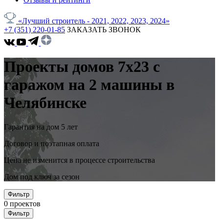
«Лучший строитель - 2021, 2022, 2023, 2024»
+7 (351) 220-01-85
ЗАКАЗАТЬ ЗВОНОК
Проекты домов 7x23 с
гаражом на 2 машины в
Челябинске
Гарантия на дом 5 лет
Договор и поэтапная оплата
Цена не изменится в процессе строительства
Дом под ключ за сезон
Фильтр
0
проектов
Фильтр