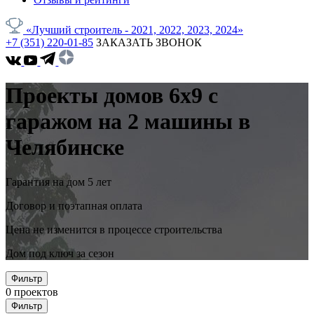
«Лучший строитель - 2021, 2022, 2023, 2024»
+7 (351) 220-01-85
ЗАКАЗАТЬ ЗВОНОК
Проекты домов 6x9 с
гаражом на 2 машины в
Челябинске
Гарантия на дом 5 лет
Договор и поэтапная оплата
Цена не изменится в процессе строительства
Дом под ключ за сезон
Фильтр
0
проектов
Фильтр