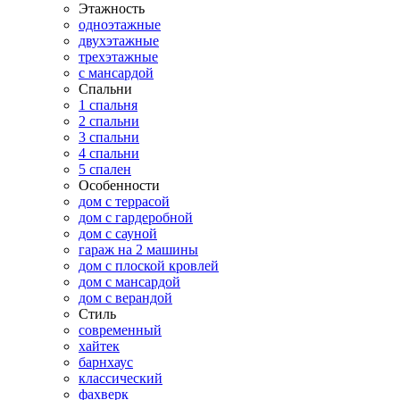
Этажность
одноэтажные
двухэтажные
трехэтажные
с мансардой
Спальни
1 спальня
2 спальни
3 спальни
4 спальни
5 спален
Особенности
дом с террасой
дом с гардеробной
дом с сауной
гараж на 2 машины
дом с плоской кровлей
дом с мансардой
дом с верандой
Стиль
современный
хайтек
барнхаус
классический
фахверк