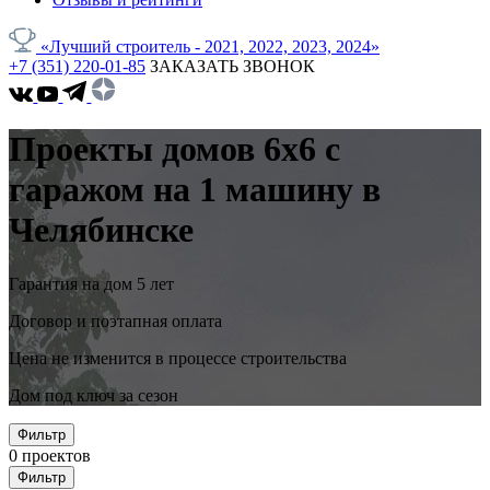
«Лучший строитель - 2021, 2022, 2023, 2024»
+7 (351) 220-01-85
ЗАКАЗАТЬ ЗВОНОК
Проекты домов 6x6 с
гаражом на 1 машину в
Челябинске
Гарантия на дом 5 лет
Договор и поэтапная оплата
Цена не изменится в процессе строительства
Дом под ключ за сезон
Фильтр
0
проектов
Фильтр