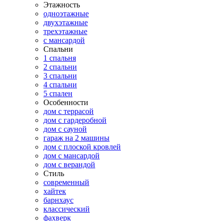
Этажность
одноэтажные
двухэтажные
трехэтажные
с мансардой
Спальни
1 спальня
2 спальни
3 спальни
4 спальни
5 спален
Особенности
дом с террасой
дом с гардеробной
дом с сауной
гараж на 2 машины
дом с плоской кровлей
дом с мансардой
дом с верандой
Стиль
современный
хайтек
барнхаус
классический
фахверк