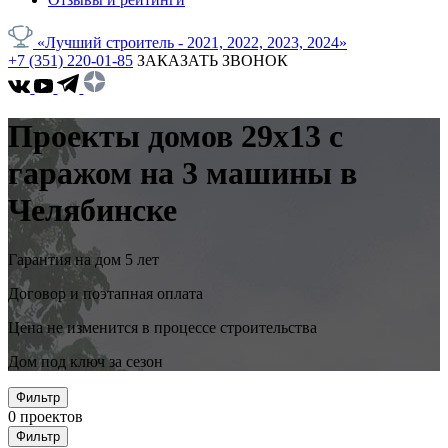
«Лучший строитель - 2021, 2022, 2023, 2024»
+7 (351) 220-01-85
ЗАКАЗАТЬ ЗВОНОК
Проекты домов 29x13 с
гаражом на 3 машины в
Челябинске
Гарантия на дом 5 лет
Договор и поэтапная оплата
Цена не изменится в процессе строительства
Дом под ключ за сезон
Фильтр
0
проектов
Фильтр