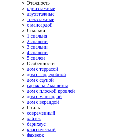
Этажность
одноэтажные
двухэтажные
трехэтажные
с мансардой
Спальни
1 спальня
2 спальни
3 спальни
4 спальни
5 спален
Особенности
дом с террасой
дом с гардеробной
дом с сауной
гараж на 2 машины
дом с плоской кровлей
дом с мансардой
дом с верандой
Стиль
современный
хайтек
барнхаус
классический
фахверк