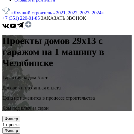
«Лучший строитель - 2021, 2022, 2023, 2024»
+7 (351) 220-01-85
ЗАКАЗАТЬ ЗВОНОК
Проекты домов 29x13 с
гаражом на 1 машину в
Челябинске
Гарантия на дом 5 лет
Договор и поэтапная оплата
Цена не изменится в процессе строительства
Дом под ключ за сезон
Фильтр
1
проект
Фильтр