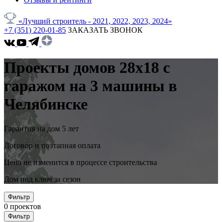
«Лучший строитель - 2021, 2022, 2023, 2024»
+7 (351) 220-01-85
ЗАКАЗАТЬ ЗВОНОК
Проекты домов 28x18 с
гаражом на 3 машины в
Челябинске
Гарантия на дом 5 лет
Договор и поэтапная оплата
Цена не изменится в процессе строительства
Дом под ключ за сезон
Фильтр
0
проектов
Фильтр