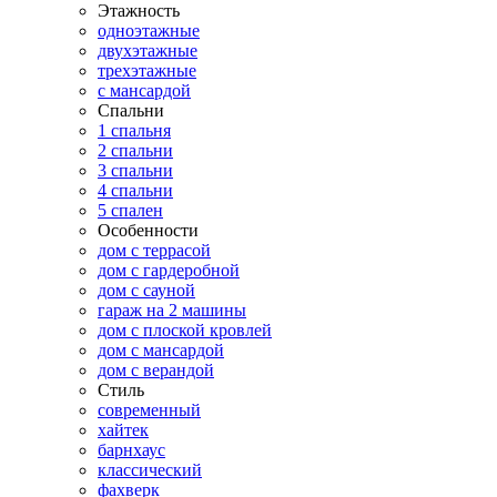
Этажность
одноэтажные
двухэтажные
трехэтажные
с мансардой
Спальни
1 спальня
2 спальни
3 спальни
4 спальни
5 спален
Особенности
дом с террасой
дом с гардеробной
дом с сауной
гараж на 2 машины
дом с плоской кровлей
дом с мансардой
дом с верандой
Стиль
современный
хайтек
барнхаус
классический
фахверк