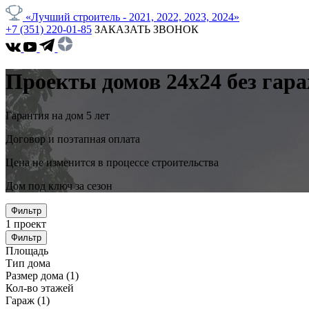
«Лучший строитель - 2021, 2022, 2023, 2024»
+7 (351) 220-01-85
ЗАКАЗАТЬ ЗВОНОК
Проекты домов 24x24 без гар
Гарантия на дом 5 лет
Договор и поэтапная оплата
Цена не изменится в процессе строительства
Дом под ключ за сезон
Фильтр
1
проект
Фильтр
Площадь
Тип дома
Размер дома
(1)
Кол-во этажей
Гараж
(1)