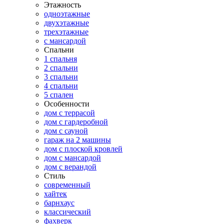
Этажность
одноэтажные
двухэтажные
трехэтажные
с мансардой
Спальни
1 спальня
2 спальни
3 спальни
4 спальни
5 спален
Особенности
дом с террасой
дом с гардеробной
дом с сауной
гараж на 2 машины
дом с плоской кровлей
дом с мансардой
дом с верандой
Стиль
современный
хайтек
барнхаус
классический
фахверк