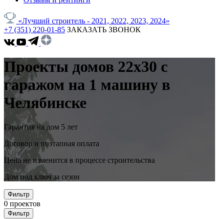
«Лучший строитель - 2021, 2022, 2023, 2024»
+7 (351) 220-01-85
ЗАКАЗАТЬ ЗВОНОК
Проекты домов 22x30 с
гаражом на 1 машину в
Челябинске
Гарантия на дом 5 лет
Договор и поэтапная оплата
Цена не изменится в процессе строительства
Дом под ключ за сезон
Фильтр
0
проектов
Фильтр