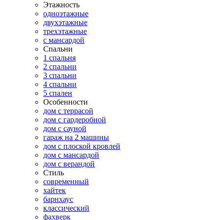
Этажность
одноэтажные
двухэтажные
трехэтажные
с мансардой
Спальни
1 спальня
2 спальни
3 спальни
4 спальни
5 спален
Особенности
дом с террасой
дом с гардеробной
дом с сауной
гараж на 2 машины
дом с плоской кровлей
дом с мансардой
дом с верандой
Стиль
современный
хайтек
барнхаус
классический
фахверк