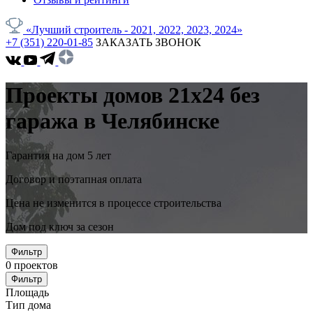
«Лучший строитель - 2021, 2022, 2023, 2024»
+7 (351) 220-01-85
ЗАКАЗАТЬ ЗВОНОК
Проекты домов 21x24 без
гаража в Челябинске
Гарантия на дом 5 лет
Договор и поэтапная оплата
Цена не изменится в процессе строительства
Дом под ключ за сезон
Фильтр
0
проектов
Фильтр
Площадь
Тип дома