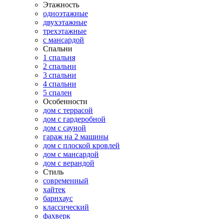
Этажность
одноэтажные
двухэтажные
трехэтажные
с мансардой
Спальни
1 спальня
2 спальни
3 спальни
4 спальни
5 спален
Особенности
дом с террасой
дом с гардеробной
дом с сауной
гараж на 2 машины
дом с плоской кровлей
дом с мансардой
дом с верандой
Стиль
современный
хайтек
барнхаус
классический
фахверк