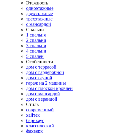
Этажность
одноэтажные
двухэтажные
трехэтажные
с мансардой
Спальни
1 спальня
2 спальни
3 спальни
4 спальни
5 спален
Особенности
дом с террасой
дом с гардеробной
дом с сауной
гараж на 2 машины
дом с плоской кровлей
дом с мансардой
дом с верандой
Стиль
современный
хайтек
барнхаус
классический
фахверк