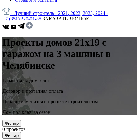
«Лучший строитель - 2021, 2022, 2023, 2024»
+7 (351) 220-01-85
ЗАКАЗАТЬ ЗВОНОК
Проекты домов 21x19 с
гаражом на 3 машины в
Челябинске
Гарантия на дом 5 лет
Договор и поэтапная оплата
Цена не изменится в процессе строительства
Дом под ключ за сезон
Фильтр
0
проектов
Фильтр