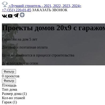
«Лучший строитель - 2021, 2022, 2023, 2024»
+7 (351) 220-01-85
ЗАКАЗАТЬ ЗВОНОК
Проекты домов 20x9 с гаражо
Гарантия на дом 5 лет
Договор и поэтапная оплата
Цена не изменится в процессе строительства
Дом под ключ за сезон
Фильтр
0
проектов
Фильтр
Площадь
Тип дома
Размер дома
(1)
Кол-во этажей
Гараж
(1)