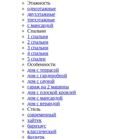
Этажность
одноэтажные
двухэтажные
трехэтажные
с мансардой
Спальни
1 спальня
2 спальни
3 спальни
4 спальни
5 спален
Особенности
дом с террасой
дом с гардеробной
дом с сауной
гараж на 2 машины
дом с плоской кровлей
дом с мансардой
дом с верандой
Стиль
современный
хайтек
барнхаус
классический
фахверк