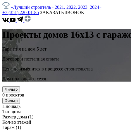
«Лучший строитель - 2021, 2022, 2023, 2024»
+7 (351) 220-01-85
ЗАКАЗАТЬ ЗВОНОК
Проекты домов 16x13 с гараж
Гарантия на дом 5 лет
Договор и поэтапная оплата
Цена не изменится в процессе строительства
Дом под ключ за сезон
Фильтр
0
проектов
Фильтр
Площадь
Тип дома
Размер дома
(1)
Кол-во этажей
Гараж
(1)