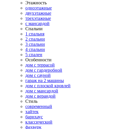
Этажность
одноэтажные
двухэтажные
трехэтажные
с мансардой
Спальни
1 спальня
2 спальни
3 спальни
4 спальни
5 спален
Особенности
дом с террасой
дом с гардеробной
дом с сауной
гараж на 2 машины
дом с плоской кровлей
дом с мансардой
дом с верандой
Стиль
современный
хайтек
барнхаус
классический
фахверк