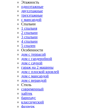
Этажность
одноэтажные
двухэтажные
трехэтажные
с мансардой
Спальни
1 спальня
2 спальни
3 спальни
4 спальни
5 спален
Особенности
дом с террасой
дом с гардеробной
дом с сауной
гараж на 2 машины
дом с плоской кровлей
дом с мансардой
дом с верандой
Стиль
современный
хайтек
барнхаус
классический
фахверк