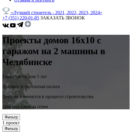
«Лучший строитель - 2021, 2022, 2023, 2024»
+7 (351) 220-01-85
ЗАКАЗАТЬ ЗВОНОК
Проекты домов 16x10 с
гаражом на 2 машины в
Челябинске
Гарантия на дом 5 лет
Договор и поэтапная оплата
Цена не изменится в процессе строительства
Дом под ключ за сезон
Фильтр
1
проект
Фильтр