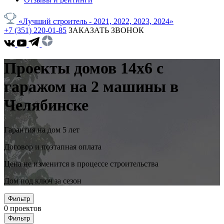
«Лучший строитель - 2021, 2022, 2023, 2024»
+7 (351) 220-01-85
ЗАКАЗАТЬ ЗВОНОК
Проекты домов 14x6 с
гаражом на 2 машины в
Челябинске
Гарантия на дом 5 лет
Договор и поэтапная оплата
Цена не изменится в процессе строительства
Дом под ключ за сезон
Фильтр
0
проектов
Фильтр