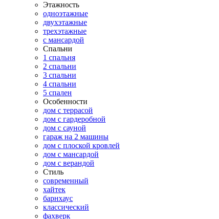
Этажность
одноэтажные
двухэтажные
трехэтажные
с мансардой
Спальни
1 спальня
2 спальни
3 спальни
4 спальни
5 спален
Особенности
дом с террасой
дом с гардеробной
дом с сауной
гараж на 2 машины
дом с плоской кровлей
дом с мансардой
дом с верандой
Стиль
современный
хайтек
барнхаус
классический
фахверк