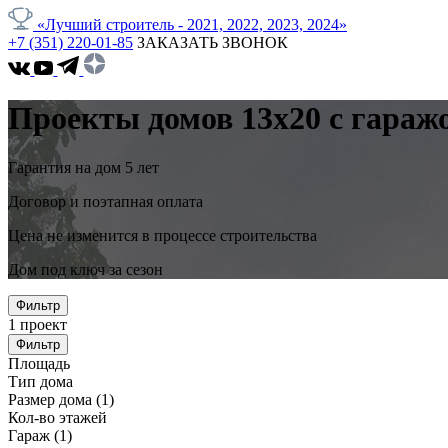
«Лучший строитель - 2021, 2022, 2023, 2024»
+7 (351) 220-01-85
ЗАКАЗАТЬ ЗВОНОК
Проекты домов 13x20 с гараж
Гарантия на дом 5 лет
Договор и поэтапная оплата
Цена не изменится в процессе строительства
Дом под ключ за сезон
Фильтр
1
проект
Фильтр
Площадь
Тип дома
Размер дома
(1)
Кол-во этажей
Гараж
(1)