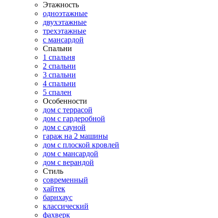
Этажность
одноэтажные
двухэтажные
трехэтажные
с мансардой
Спальни
1 спальня
2 спальни
3 спальни
4 спальни
5 спален
Особенности
дом с террасой
дом с гардеробной
дом с сауной
гараж на 2 машины
дом с плоской кровлей
дом с мансардой
дом с верандой
Стиль
современный
хайтек
барнхаус
классический
фахверк