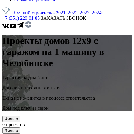
«Лучший строитель - 2021, 2022, 2023, 2024»
+7 (351) 220-01-85
ЗАКАЗАТЬ ЗВОНОК
Проекты домов 12x9 с
гаражом на 1 машину в
Челябинске
Гарантия на дом 5 лет
Договор и поэтапная оплата
Цена не изменится в процессе строительства
Дом под ключ за сезон
Фильтр
0
проектов
Фильтр