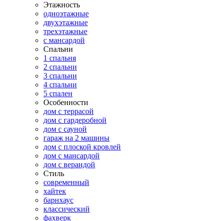
Этажность
одноэтажные
двухэтажные
трехэтажные
с мансардой
Спальни
1 спальня
2 спальни
3 спальни
4 спальни
5 спален
Особенности
дом с террасой
дом с гардеробной
дом с сауной
гараж на 2 машины
дом с плоской кровлей
дом с мансардой
дом с верандой
Стиль
современный
хайтек
барнхаус
классический
фахверк