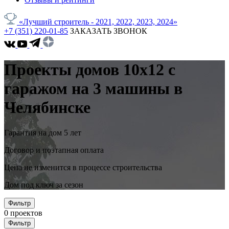
«Лучший строитель - 2021, 2022, 2023, 2024»
+7 (351) 220-01-85
ЗАКАЗАТЬ ЗВОНОК
Проекты домов 10x12 с
гаражом на 3 машины в
Челябинске
Гарантия на дом 5 лет
Договор и поэтапная оплата
Цена не изменится в процессе строительства
Дом под ключ за сезон
Фильтр
0
проектов
Фильтр