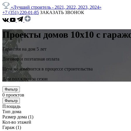
«Лучший строитель - 2021, 2022, 2023, 2024»
+7 (351) 220-01-85
ЗАКАЗАТЬ ЗВОНОК
Проекты домов 10x10 с гараж
Гарантия на дом 5 лет
Договор и поэтапная оплата
Цена не изменится в процессе строительства
Дом под ключ за сезон
Фильтр
0
проектов
Фильтр
Площадь
Тип дома
Размер дома
(1)
Кол-во этажей
Гараж
(1)