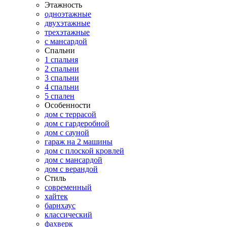
Этажность
одноэтажные
двухэтажные
трехэтажные
с мансардой
Спальни
1 спальня
2 спальни
3 спальни
4 спальни
5 спален
Особенности
дом с террасой
дом с гардеробной
дом с сауной
гараж на 2 машины
дом с плоской кровлей
дом с мансардой
дом с верандой
Стиль
современный
хайтек
барнхаус
классический
фахверк