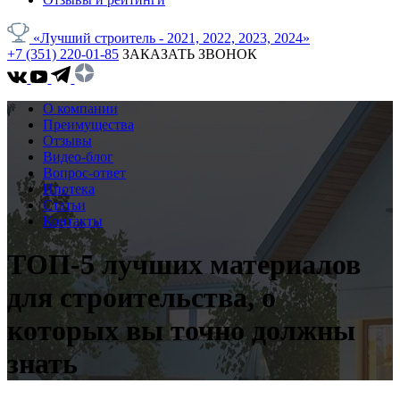
«Лучший строитель - 2021, 2022, 2023, 2024»
+7 (351) 220-01-85
ЗАКАЗАТЬ ЗВОНОК
О компании
Преимущества
Отзывы
Видео-блог
Вопрос-ответ
Ипотека
Статьи
Контакты
ТОП-5 лучших материалов
для строительства, о
которых вы точно должны
знать