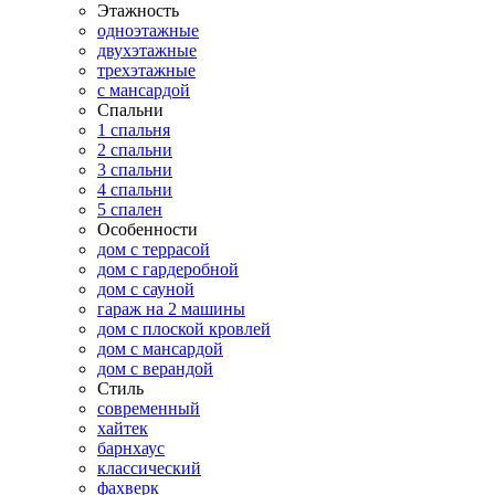
Этажность
одноэтажные
двухэтажные
трехэтажные
с мансардой
Спальни
1 спальня
2 спальни
3 спальни
4 спальни
5 спален
Особенности
дом с террасой
дом с гардеробной
дом с сауной
гараж на 2 машины
дом с плоской кровлей
дом с мансардой
дом с верандой
Стиль
современный
хайтек
барнхаус
классический
фахверк