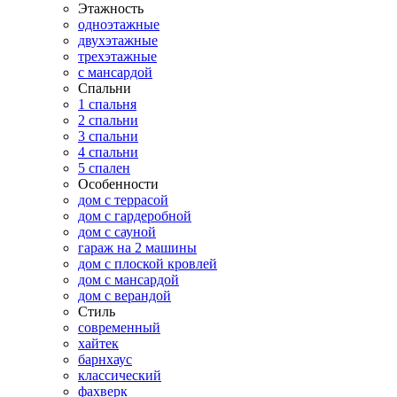
Этажность
одноэтажные
двухэтажные
трехэтажные
с мансардой
Спальни
1 спальня
2 спальни
3 спальни
4 спальни
5 спален
Особенности
дом с террасой
дом с гардеробной
дом с сауной
гараж на 2 машины
дом с плоской кровлей
дом с мансардой
дом с верандой
Стиль
современный
хайтек
барнхаус
классический
фахверк