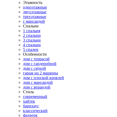
Этажность
одноэтажные
двухэтажные
трехэтажные
с мансардой
Спальни
1 спальня
2 спальни
3 спальни
4 спальни
5 спален
Особенности
дом с террасой
дом с гардеробной
дом с сауной
гараж на 2 машины
дом с плоской кровлей
дом с мансардой
дом с верандой
Стиль
современный
хайтек
барнхаус
классический
фахверк