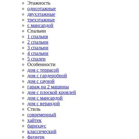
Этажность
одноэтажные
двухэтажные
трехэтажные
с мансардой
Спальни
1 спальня
2 спальни
3 спальни
4 спальни
5 спален
Особенности
дом с террасой
дом с гардеробной
дом с сауной
гараж на 2 машины
дом с плоской кровлей
дом с мансардой
дом с верандой
Стиль
современный
хайтек
барнхаус
классический
фахверк