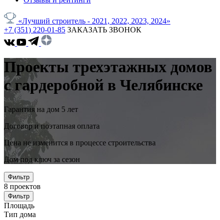
«Лучший строитель - 2021, 2022, 2023, 2024»
+7 (351) 220-01-85
ЗАКАЗАТЬ ЗВОНОК
Проекты трехэтажных домов
с гардеробной в Челябинске
Гарантия на дом 5 лет
Договор и поэтапная оплата
Цена не изменится в процессе строительства
Дом под ключ за сезон
Фильтр
8
проектов
Фильтр
Площадь
Тип дома