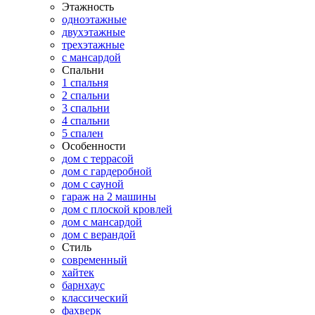
Этажность
одноэтажные
двухэтажные
трехэтажные
с мансардой
Спальни
1 спальня
2 спальни
3 спальни
4 спальни
5 спален
Особенности
дом с террасой
дом с гардеробной
дом с сауной
гараж на 2 машины
дом с плоской кровлей
дом с мансардой
дом с верандой
Стиль
современный
хайтек
барнхаус
классический
фахверк