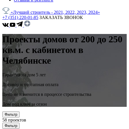
«Лучший строитель - 2021, 2022, 2023, 2024»
+7 (351) 220-01-85
ЗАКАЗАТЬ ЗВОНОК
Проекты домов от 200 до 250
кв.м. с кабинетом в
Челябинске
Гарантия на дом 5 лет
Договор и поэтапная оплата
Цена не изменится в процессе строительства
Дом под ключ за сезон
Фильтр
58
проектов
Фильтр