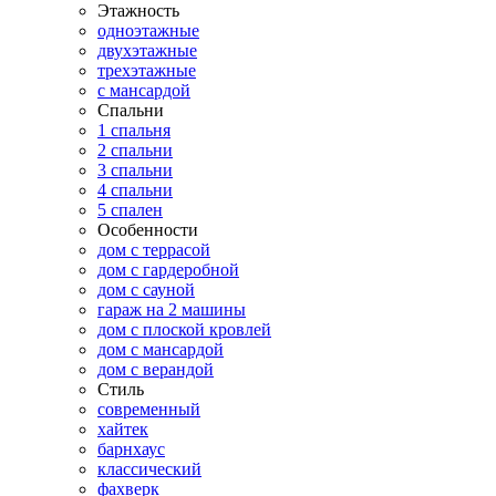
Этажность
одноэтажные
двухэтажные
трехэтажные
с мансардой
Спальни
1 спальня
2 спальни
3 спальни
4 спальни
5 спален
Особенности
дом с террасой
дом с гардеробной
дом с сауной
гараж на 2 машины
дом с плоской кровлей
дом с мансардой
дом с верандой
Стиль
современный
хайтек
барнхаус
классический
фахверк