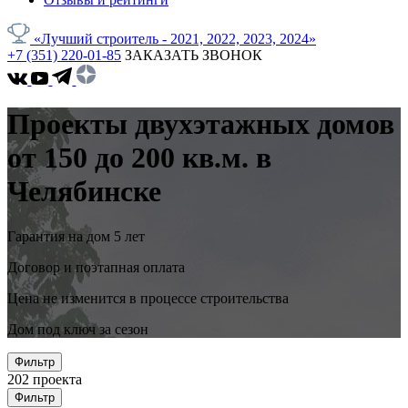
«Лучший строитель - 2021, 2022, 2023, 2024»
+7 (351) 220-01-85
ЗАКАЗАТЬ ЗВОНОК
Проекты двухэтажных домов
от 150 до 200 кв.м. в
Челябинске
Гарантия на дом 5 лет
Договор и поэтапная оплата
Цена не изменится в процессе строительства
Дом под ключ за сезон
Фильтр
202
проекта
Фильтр