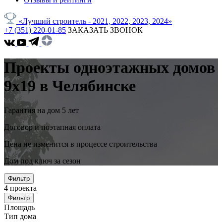
«Лучший строитель - 2021, 2022, 2023, 2024»
+7 (351) 220-01-85
ЗАКАЗАТЬ ЗВОНОК
Проекты одноэтажных домов
9x19 в Челябинске
Гарантия на дом 5 лет
Договор и поэтапная оплата
Цена не изменится в процессе строительства
Дом под ключ за сезон
Фильтр
4
проекта
Фильтр
Площадь
Тип дома