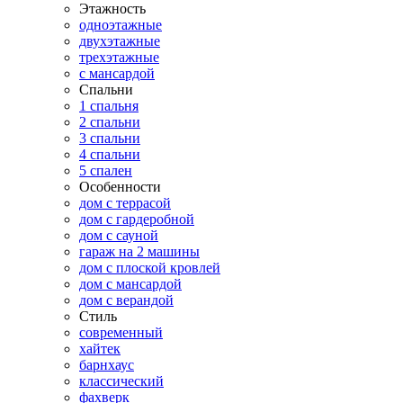
Этажность
одноэтажные
двухэтажные
трехэтажные
с мансардой
Спальни
1 спальня
2 спальни
3 спальни
4 спальни
5 спален
Особенности
дом с террасой
дом с гардеробной
дом с сауной
гараж на 2 машины
дом с плоской кровлей
дом с мансардой
дом с верандой
Стиль
современный
хайтек
барнхаус
классический
фахверк