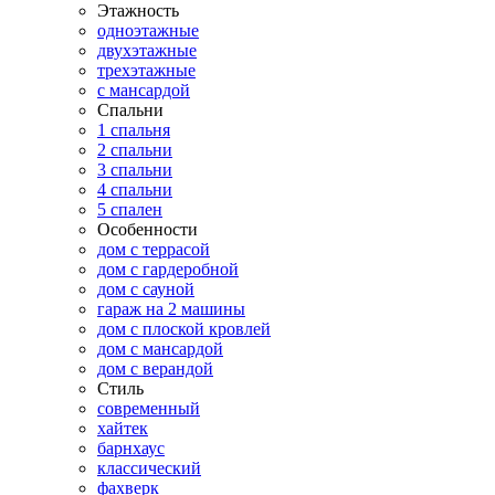
Этажность
одноэтажные
двухэтажные
трехэтажные
с мансардой
Спальни
1 спальня
2 спальни
3 спальни
4 спальни
5 спален
Особенности
дом с террасой
дом с гардеробной
дом с сауной
гараж на 2 машины
дом с плоской кровлей
дом с мансардой
дом с верандой
Стиль
современный
хайтек
барнхаус
классический
фахверк