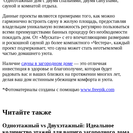
Одноэтажный дом с двумя спальнями, двумя санузлами,
сауной и комнатой отдыха.
Данные проекты являются примерами того, как можно
гармонично встроить сауну в жилую площадь, предоставляя
владельцам уникальную возможность регулярно пользоваться
всеми преимуществами банных процедур без необходимости
покидать дом. От «Муската» с его впечатляющими размерами
и роскошной сауной до более компактного «Честера», каждый
проект подчеркивает, что сауна может стать неотъемлемой
частью домашнего уюта.
Наличие
сауны в загородном доме
— это отличная
инвестиция в здоровье и благополучие, которая будет
радовать вас и ваших близких на протяжении многих лет,
делая ваш дом истинным убежищем комфорта и уюта.
*Фотоматериалы созданы с помощью
www.freepik.com
Читайте также
Одноэтажный vs Двухэтажный: Идеальное
количество этажей для вашего загородного дома