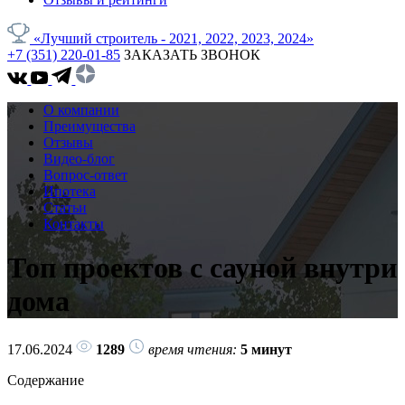
«Лучший строитель - 2021, 2022, 2023, 2024»
+7 (351) 220-01-85
ЗАКАЗАТЬ ЗВОНОК
О компании
Преимущества
Отзывы
Видео-блог
Вопрос-ответ
Ипотека
Статьи
Контакты
Топ проектов с сауной внутри
дома
17.06.2024
1289
время чтения:
5 минут
Содержание