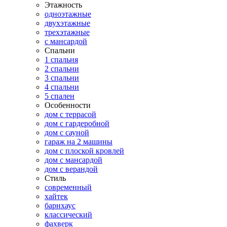
Этажность
одноэтажные
двухэтажные
трехэтажные
с мансардой
Спальни
1 спальня
2 спальни
3 спальни
4 спальни
5 спален
Особенности
дом с террасой
дом с гардеробной
дом с сауной
гараж на 2 машины
дом с плоской кровлей
дом с мансардой
дом с верандой
Стиль
современный
хайтек
барнхаус
классический
фахверк