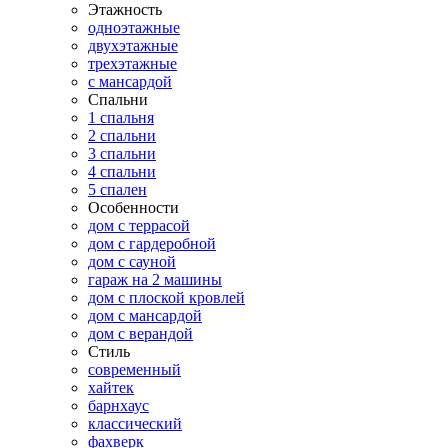
Этажность
одноэтажные
двухэтажные
трехэтажные
с мансардой
Спальни
1 спальня
2 спальни
3 спальни
4 спальни
5 спален
Особенности
дом с террасой
дом с гардеробной
дом с сауной
гараж на 2 машины
дом с плоской кровлей
дом с мансардой
дом с верандой
Стиль
современный
хайтек
барнхаус
классический
фахверк