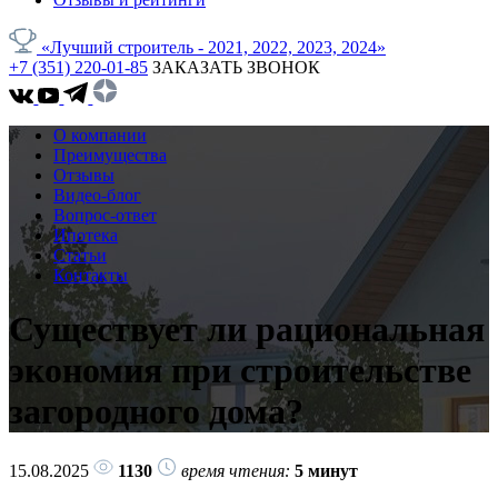
«Лучший строитель - 2021, 2022, 2023, 2024»
+7 (351) 220-01-85
ЗАКАЗАТЬ ЗВОНОК
О компании
Преимущества
Отзывы
Видео-блог
Вопрос-ответ
Ипотека
Статьи
Контакты
Существует ли рациональная
экономия при строительстве
загородного дома?
15.08.2025
1130
время чтения:
5 минут