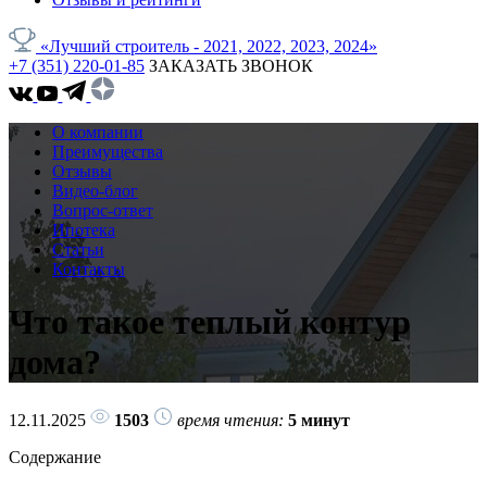
«Лучший строитель - 2021, 2022, 2023, 2024»
+7 (351) 220-01-85
ЗАКАЗАТЬ ЗВОНОК
О компании
Преимущества
Отзывы
Видео-блог
Вопрос-ответ
Ипотека
Статьи
Контакты
Что такое теплый контур
дома?
12.11.2025
1503
время чтения:
5 минут
Содержание