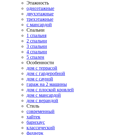
Этажность
одноэтажные
двухэтажные
трехэтажные
с мансардой
Спальни
1 спальня
2 спальни
3 спальни
4 спальни
5 спален
Особенности
дом с террасой
дом с гардеробной
дом с сауной
гараж на 2 машины
дом с плоской кровлей
дом с мансардой
дом с верандой
Стиль
современный
хайтек
барнхаус
классический
фахверк